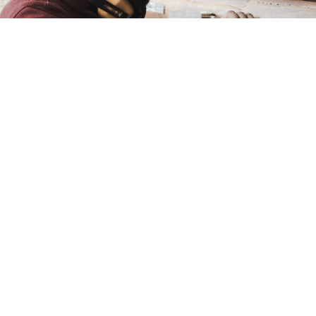
¡Estás A Un Paso!
Elige la opción que más se acomode a tus
necesidades.