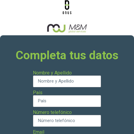
Completa tus datos
Nombre y Apellido
País
Número telefónico
Email