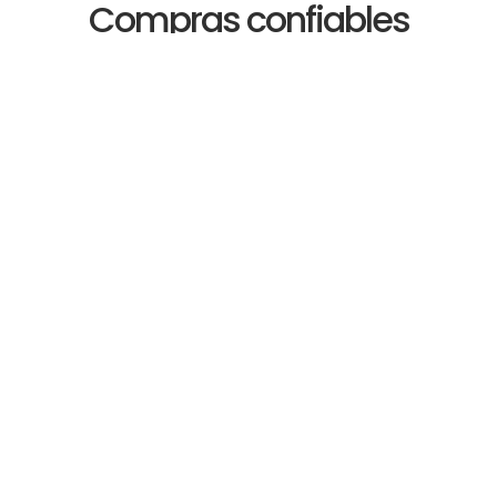
Compras confiables
Servicio de precompra:
- Neumáticos
- Frenos
- Entre otros
Si deseas más información y/o contratar la Asistencia
ingresa tus datos aquí y un ejecutivo te contactará a la
brevedad.