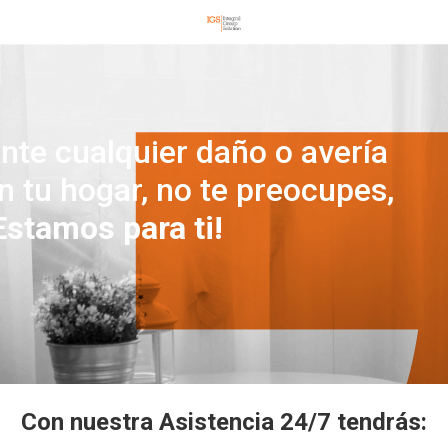
nte cualquier daño o avería
n tu hogar, no te preocupes,
Estamos para ti!
Con nuestra Asistencia 24/7 tendrás: